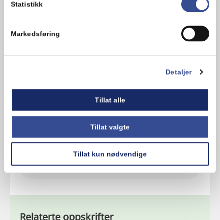
Statistikk
Markedsføring
Detaljer
Tillat alle
Kommentarer
Legg til en kommentar
Tillat valgte
Tillat kun nødvendige
Relaterte oppskrifter