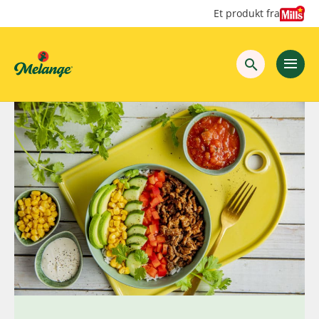
Hopp
Hopp
Et produkt fra
til
til
innhold
hovedinnhold