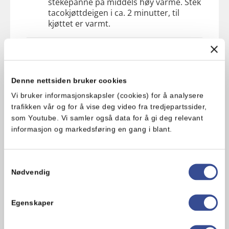
stekepanne på middels høy varme. Stek
tacokjøttdeigen i ca. 2 minutter, til
kjøttet er varmt.
3. Finn frem serveringsboller og fordel
ris i bunnen av de fire bollene.
Denne nettsiden bruker cookies
4. Fordel tacokjøtt, paprika, mais, agurk
Vi bruker informasjonskapsler (cookies) for å analysere
og avokado på hver sin del av bollen,
trafikken vår og for å vise deg video fra tredjepartssider,
oppå risen.
som Youtube. Vi samler også data for å gi deg relevant
informasjon og markedsføring en gang i blant.
5. Topp tacobowlsene med rømme,
salsa og koriander.
Samtykkevalg
Nødvendig
Hva synes du om oppskriften?
Egenskaper