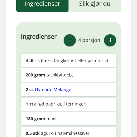
Ingredienser
Slik gjør du
Ingredienser
4 porsjon
4
dl
ris (f.eks. langkornet eller jasminris)
200
gram
tacokjøttdeig
2
ss
Flytende Melange
1
stk
rød paprika, i terninger
180
gram
mais
0.5
stk
agurk, i halvmåneskiver