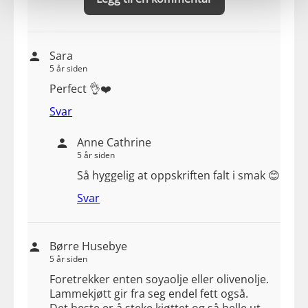
Sara
5 år siden
Perfect 👌❤️
Svar
Anne Cathrine
5 år siden
Så hyggelig at oppskriften falt i smak 😊
Svar
Børre Husebye
5 år siden
Foretrekker enten soyaolje eller olivenolje.
Lammekjøtt gir fra seg endel fett også.