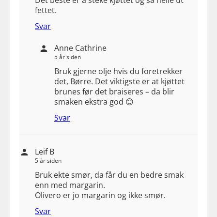
Det beste er å steke kjøttet og så helle ut
fettet.
Svar
Anne Cathrine
5 år siden
Bruk gjerne olje hvis du foretrekker
det, Børre. Det viktigste er at kjøttet
brunes før det braiseres – da blir
smaken ekstra god 😊
Svar
Leif B
5 år siden
Bruk ekte smør, da får du en bedre smak
enn med margarin.
Olivero er jo margarin og ikke smør.
Svar