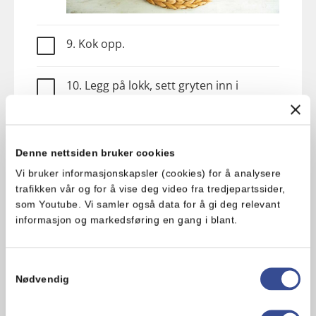
9. Kok opp.
10. Legg på lokk, sett gryten inn i
stekeovnen og la den stå i minst 3
timer.
11. Ta ut laurbærbladene før servering.
Denne nettsiden bruker cookies
Vi bruker informasjonskapsler (cookies) for å analysere
trafikken vår og for å vise deg video fra tredjepartssider,
12. Dersom du synes sausen er for
som Youtube. Vi samler også data for å gi deg relevant
flytende, kan du ta ut kjøttstykkene og
informasjon og markedsføring en gang i blant.
la sausen fosskoke til den har tyknet.
Du kan også bruke en stavmikser for å
gjøre sausen tykk og jevn. Legg
Samtykkevalg
kjøttstykkene tilbake i sausen før
Nødvendig
servering.