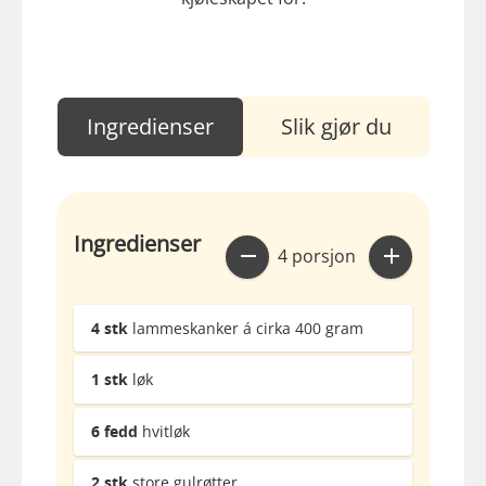
Ingredienser
Slik gjør du
Ingredienser
4 porsjon
4
stk
lammeskanker á cirka 400 gram
1
stk
løk
6
fedd
hvitløk
2
stk
store gulrøtter