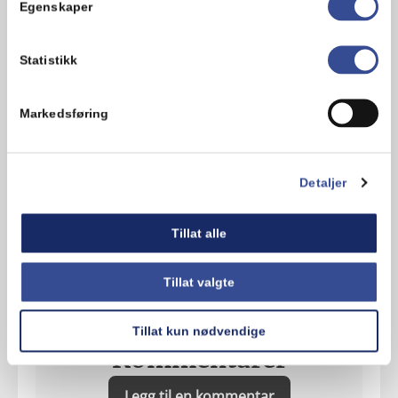
13. Server med potetmos, friske
Egenskaper
hakkede urter, salt og pepper.
Statistikk
Hva synes du om oppskriften?
Markedsføring
Detaljer
Tillat alle
Tillat valgte
Tillat kun nødvendige
Kommentarer
Legg til en kommentar