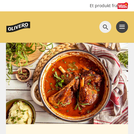
Hopp
Hopp
Et produkt fra
til
til
innhold
hovedinnhold