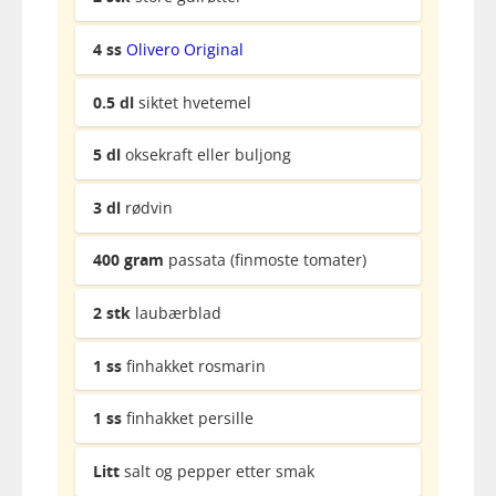
4
ss
Olivero Original
0.5
dl
siktet hvetemel
5
dl
oksekraft eller buljong
3
dl
rødvin
400
gram
passata (finmoste tomater)
2
stk
laubærblad
1
ss
finhakket rosmarin
1
ss
finhakket persille
Litt
salt og pepper etter smak