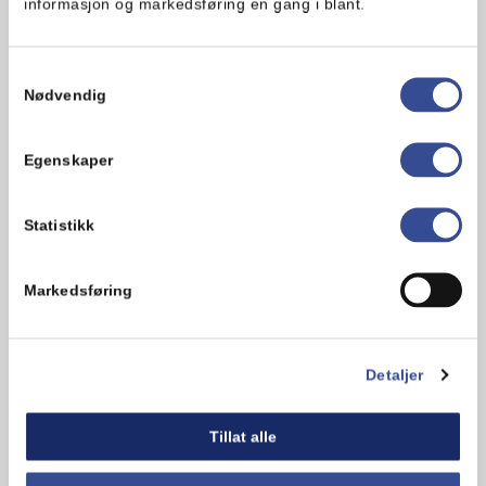
informasjon og markedsføring en gang i blant.
Samtykkevalg
Hva synes du om oppskriften?
Nødvendig
Egenskaper
Statistikk
Markedsføring
Detaljer
Kommentarer
Tillat alle
Legg til en kommentar