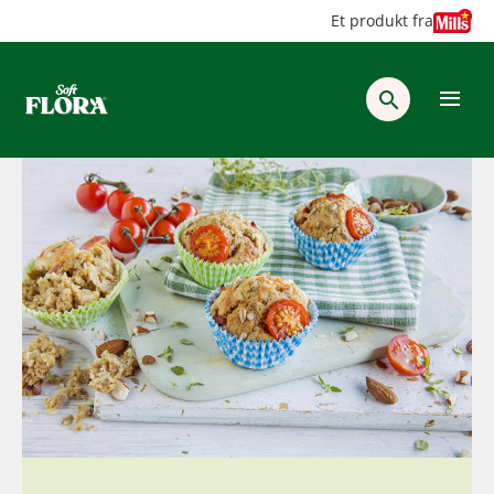
Hopp
Hopp
Et produkt fra
til
til
innhold
hovedinnhold