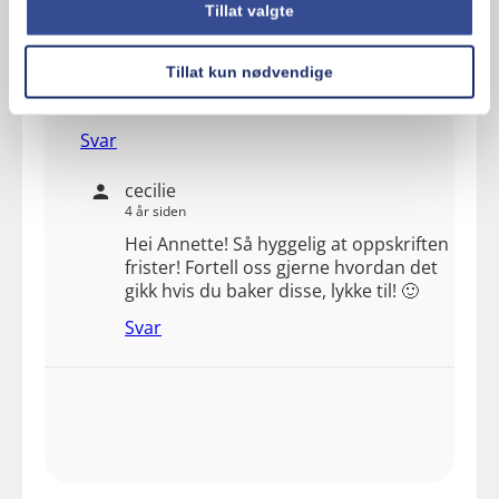
Tillat valgte
Annette Bjarøy
4 år siden
Tillat kun nødvendige
Mmm, gleder meg til å prøve denne snart 🙂
Svar
cecilie
4 år siden
Hei Annette! Så hyggelig at oppskriften
frister! Fortell oss gjerne hvordan det
gikk hvis du baker disse, lykke til! 🙂
Svar