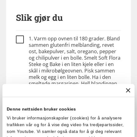
Slik gjør du
1. Varm opp ovnen til 180 grader. Bland
sammen glutenfri melblanding, revet
ost, bakepulver, salt, oregano, pepper
og chilipulver i en bolle. Smelt Soft Flora
Steke og Bake i en liten kjele eller i en
skål i mikrobølgeovnen. Pisk sammen
melk og egg i en liten bolle. Ha i den
smeltede margarinen. Hell blandingen
over i melblandingen og bland alt godt
sammen. Vend til slutt inn
smårettskinken. Fordel røren i
muffinsformene. Del cherrytomatene i
Denne nettsiden bruker cookies
to og ha to halve tomater i hver
Vi bruker informasjonskapsler (cookies) for å analysere
muffinsform. Dryss solsikkefrø over
trafikken vår og for å vise deg video fra tredjepartssider,
muffinsformene og stek i ovnen på
som Youtube. Vi samler også data for å gi deg relevant
midterste rille i 20 minutter.