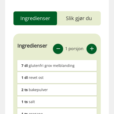
Ingredienser
Slik gjør du
Ingredienser
1 porsjon
7
dl
glutenfri grov melblanding
1
dl
revet ost
2
ts
bakepulver
1
ts
salt
1
ts
oregano