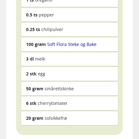
0.5
ts
pepper
0.25
ts
chilipulver
100
gram
Soft Flora Steke og Bake
3
dl
melk
2
stk
egg
50
gram
smårettskinke
6
stk
cherrytomater
20
gram
solsikkefrø