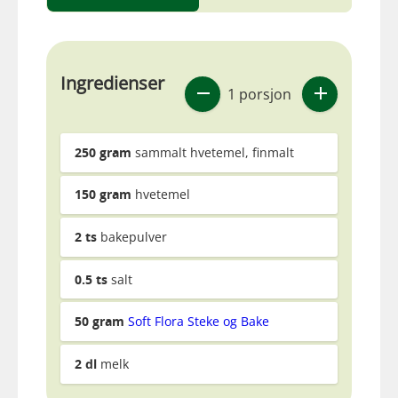
Ingredienser
1 porsjon
250
gram
sammalt hvetemel, finmalt
150
gram
hvetemel
2
ts
bakepulver
0.5
ts
salt
50
gram
Soft Flora Steke og Bake
2
dl
melk