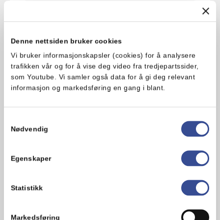
5. Varm opp en stekepanne på middels
varme, og stek pannebrødene i tørr
panne i ca. 1 minutt på hver side.
Denne nettsiden bruker cookies
Vi bruker informasjonskapsler (cookies) for å analysere
6. La pannebrødene avkjøle på en rist.
trafikken vår og for å vise deg video fra tredjepartssider,
som Youtube. Vi samler også data for å gi deg relevant
informasjon og markedsføring en gang i blant.
Hva synes du om oppskriften?
Samtykkevalg
Nødvendig
Egenskaper
Statistikk
Markedsføring