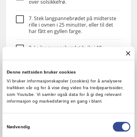
over solsikkefrø.
7. Stek langpannebrødet på midterste
rille i ovnen i 25 minutter, eller til det
har fått en gyllen farge.
8. La langpannebrødet hvile i 10
minutter før du serverer det rykende
ferskt med ditt favorittpålegg.
Denne nettsiden bruker cookies
Vi bruker informasjonskapsler (cookies) for å analysere
Hva synes du om oppskriften?
trafikken vår og for å vise deg video fra tredjepartssider,
som Youtube. Vi samler også data for å gi deg relevant
informasjon og markedsføring en gang i blant.
Samtykkevalg
Nødvendig