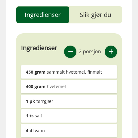
Ingredienser
Slik gjør du
Ingredienser
2 porsjon
450
gram
sammalt hvetemel, finmalt
400
gram
hvetemel
1
pk
tørrgjær
1
ts
salt
4
dl
vann