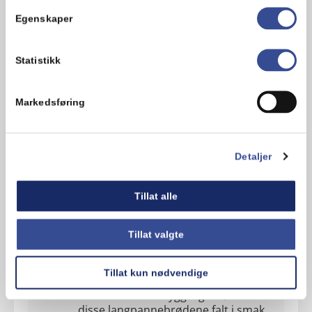
Egenskaper
Statistikk
Kommentarer
Markedsføring
Legg til en kommentar
Detaljer
Eva-Iren
4 år siden
Tillat alle
De er så gode
Svar
Tillat valgte
Cecilie
Tillat kun nødvendige
4 år siden
Hei Eva-Iren! Så hyggelig å høre at
disse langpannebrødene falt i smak.