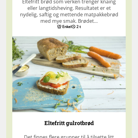
Eltefritt brød som verken trenger knaing
eller langtidsheving. Resultatet er et
nydelig, saftig og mettende matpakkebrød
med mye smak. Brødet…
Enkel
2 t
Eltefritt gulrotbrød
Det finnes flere grunner til å tilsette litt