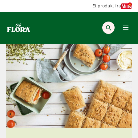
Hopp
Hopp
Et produkt fra
til
til
innhold
hovedinnhold