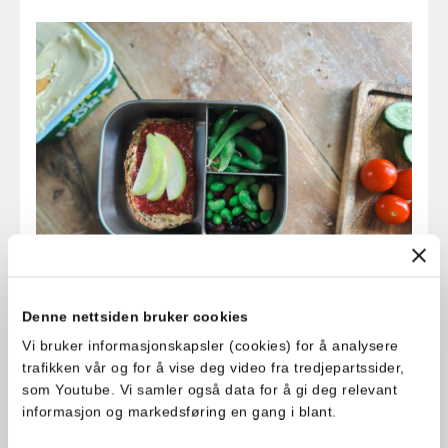
Denne nettsiden bruker cookies
#4 Bønner og erter i
Vi bruker informasjonskapsler (cookies) for å analysere
trafikken vår og for å vise deg video fra tredjepartssider,
matpakken
som Youtube. Vi samler også data for å gi deg relevant
informasjon og markedsføring en gang i blant.
Lurer du kanskje på om det kan fungere?