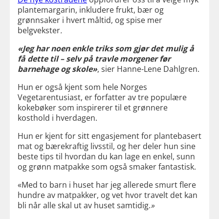
plantemargarin, inkludere frukt, bær og
grønnsaker i hvert måltid, og spise mer
belgvekster
.
«Jeg har noen enkle triks som gjør det mulig å
få dette til – selv på travle morgener før
barnehage og skole»
, sier Hanne-Lene Dahlgren.
Hun er også kjent som hele Norges
Vegetarentusiast, er forfatter av tre populære
kokebøker som inspirerer til et grønnere
kosthold i hverdagen.
Hun er kjent for sitt engasjement for plantebasert
mat og bærekraftig livsstil, og her deler hun sine
beste tips til hvordan du kan lage en enkel, sunn
og grønn matpakke som også smaker fantastisk.
«Med to barn i huset har jeg allerede smurt flere
hundre av matpakker, og vet hvor travelt det kan
bli når alle skal ut av huset samtidig.
»