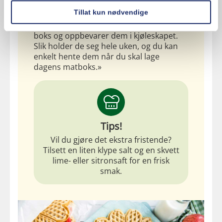
bønner, svarte bønner eller
Tillat kun nødvendige
kidneybønner og skyller dem godt.
Deretter legger jeg dem over i en lufttett
boks og oppbevarer dem i kjøleskapet.
Slik holder de seg hele uken, og du kan
enkelt hente dem når du skal lage
dagens matboks.»
Tips!
Vil du gjøre det ekstra fristende?
Tilsett en liten klype salt og en skvett
lime- eller sitronsaft for en frisk
smak.