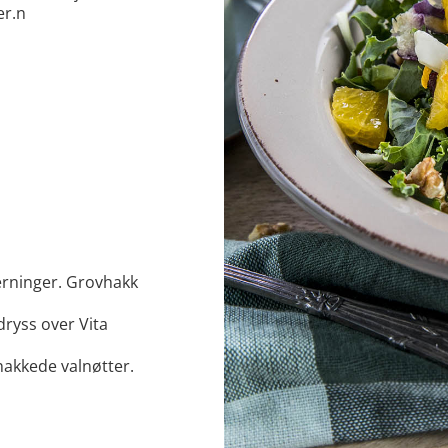
er.n
terninger. Grovhakk
dryss over Vita
hakkede valnøtter.