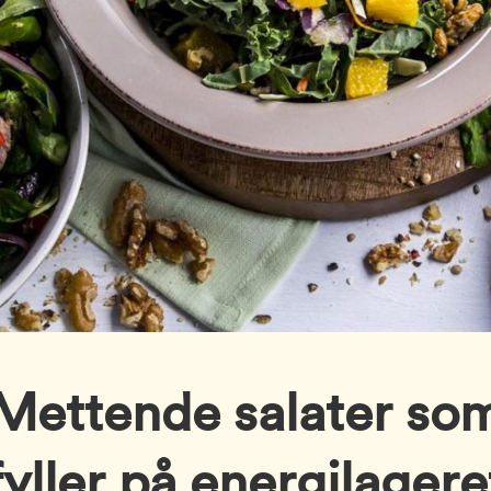
Mettende salater so
fyller på energilagere