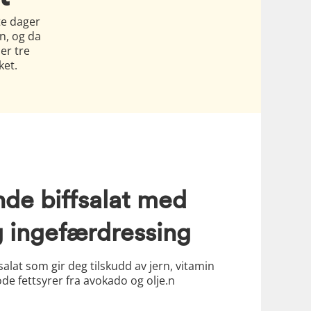
te dager
en, og da
er tre
ket.
de biffsalat med
og ingefærdressing
lat som gir deg tilskudd av jern, vitamin
e fettsyrer fra avokado og olje.n