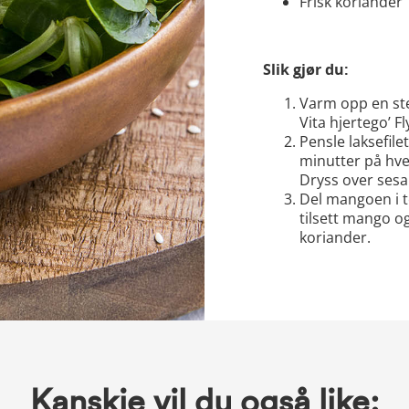
Frisk koriander
Slik gjør du:
Varm opp en st
Vita hjertego’ F
Pensle laksefile
minutter på hver
Dryss over sesa
Del mangoen i t
tilsett mango og
koriander.
Kanskje vil du også like: