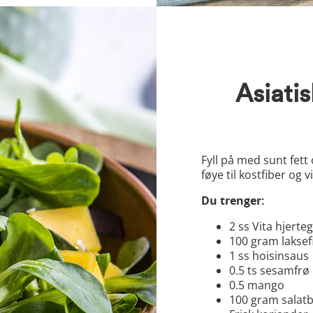
Asiati
Fyll på med sunt fet
føye til kostfiber og 
Du trenger:
2 ss Vita hjerte
100 gram laksefi
1 ss hoisinsaus
0.5 ts sesamfrø
0.5 mango
100 gram salat