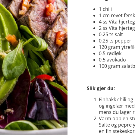
1 chili
1 cm revet fers
4 ss Vita hjerte
2 ss Vita hjerte
0.25 ts salt
0.25 ts pepper
120 gram ytrefil
0.5 rødløk
0.5 avokado
100 gram salat
Slik gjør du:
Finhakk chili og 
og ingefær med 
mens du lager r
Varm opp en ste
Salte og pepre yt
en fin stekesko