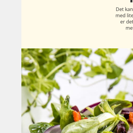
Det kan
med lite
er de
met