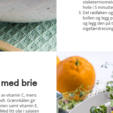
steketermometer
hvile i 5 minutte
Del rødløken og
bollen og legg p
og legg den på t
ingefærdressing
med brie
l av vitamin C, mens
odt. Grønnkålen gir
oten samt vitamin E,
ed litt olje i salaten