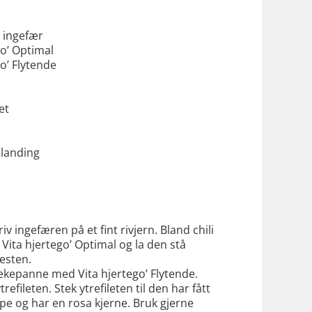
k ingefær
go’ Optimal
go’ Flytende
et
blanding
riv ingefæren på et fint rivjern. Bland chili
Vita hjertego’ Optimal og la den stå
esten.
kepanne med Vita hjertego’ Flytende.
refileten. Stek ytrefileten til den har fått
rpe og har en rosa kjerne. Bruk gjerne