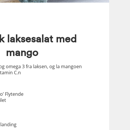
sk laksesalat med
mango
t og omega 3 fra laksen, og la mangoen
vitamin C.n
go’ Flytende
let
blanding