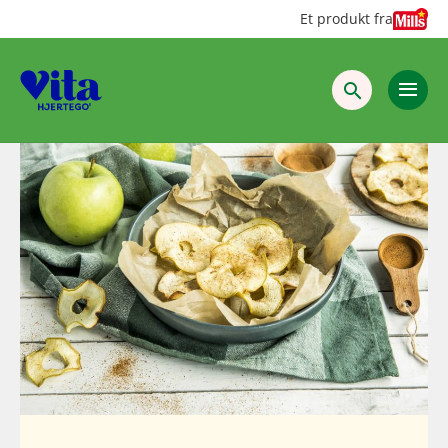
Hopp
Hopp
Et produkt fra
til
til
innhold
hovedinnhold