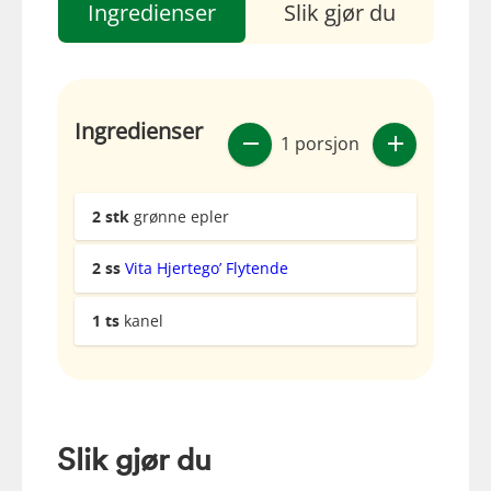
Ingredienser
Slik gjør du
Ingredienser
1 porsjon
2
stk
grønne epler
2
ss
Vita Hjertego’ Flytende
1
ts
kanel
Slik gjør du