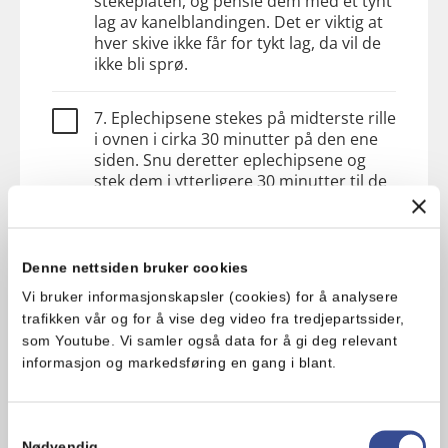
stekeplaten, og pensle dem med et tynt
lag av kanelblandingen. Det er viktig at
hver skive ikke får for tykt lag, da vil de
ikke bli sprø.
7. Eplechipsene stekes på midterste rille
i ovnen i cirka 30 minutter på den ene
siden. Snu deretter eplechipsene og
stek dem i ytterligere 30 minutter til de
er gylne og sprø.
8. Eplechipsene kan oppbevares i en
Denne nettsiden bruker cookies
lufttett beholder i opptil 6 måneder.
Vi bruker informasjonskapsler (cookies) for å analysere
trafikken vår og for å vise deg video fra tredjepartssider,
som Youtube. Vi samler også data for å gi deg relevant
informasjon og markedsføring en gang i blant.
Tips!
Samtykkevalg
Du kan bytte ut kanel med
Nødvendig