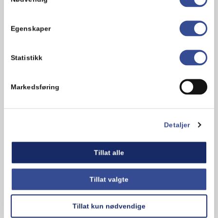
kardemomme eller med chili og
urter dersom du vil servere dem
som tilbehør til middagen.
Egenskaper
Statistikk
Hva synes du om oppskriften?
Markedsføring
Detaljer
Tillat alle
Tillat valgte
Tillat kun nødvendige
Kommentarer