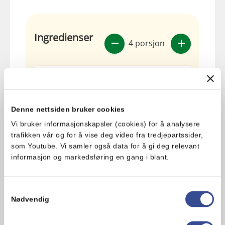
Ingredienser
4 porsjon
250
g
syltede rødbeter
1
stk
grønt eple
Denne nettsiden bruker cookies
1
ss
hakket gressløk
Vi bruker informasjonskapsler (cookies) for å analysere
trafikken vår og for å vise deg video fra tredjepartssider,
som Youtube. Vi samler også data for å gi deg relevant
4
ss
Vita Hjertego’ Lettmajones
informasjon og markedsføring en gang i blant.
2
ss
yoghurt naturell
Samtykkevalg
0.5
ts
salt
Nødvendig
0.5
ts
pepper