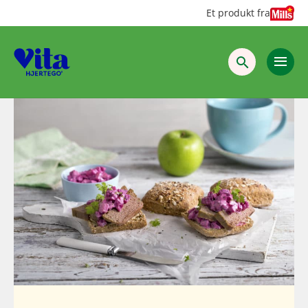
Hopp
Hopp
Et produkt fra
til
til
innhold
hovedinnhold