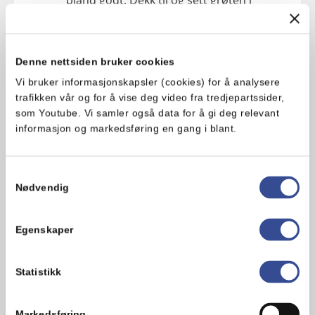
kjøleskapet natten over eller i minimum
4 timer.
Denne nettsiden bruker cookies
3. Skjær resten av bananen i skiver og
grovhakk mandlene ved servering. Topp
Vi bruker informasjonskapsler (cookies) for å analysere
grøten med eplemos, bananskiver og
trafikken vår og for å vise deg video fra tredjepartssider,
mandler.
som Youtube. Vi samler også data for å gi deg relevant
informasjon og markedsføring en gang i blant.
Hva synes du om oppskriften?
Samtykkevalg
Nødvendig
Egenskaper
Statistikk
Markedsføring