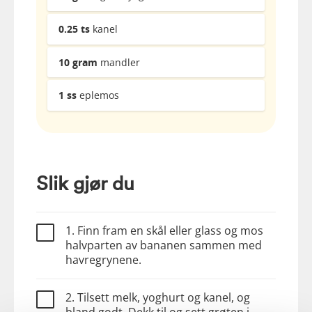
0.25
ts
kanel
10
gram
mandler
1
ss
eplemos
Slik gjør du
1. Finn fram en skål eller glass og mos
halvparten av bananen sammen med
havregrynene.
2. Tilsett melk, yoghurt og kanel, og
bland godt. Dekk til og sett grøten i