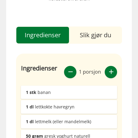
Ingredienser
Slik gjør du
Ingredienser
1 porsjon
1
stk
banan
1
dl
lettkokte havregryn
1
dl
lettmelk (eller mandelmelk)
50
gram
gresk yoghurt naturell