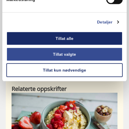
Kommentarer
Detaljer
Legg til en kommentar
Tillat alle
Tillat valgte
Tillat kun nødvendige
Relaterte oppskrifter