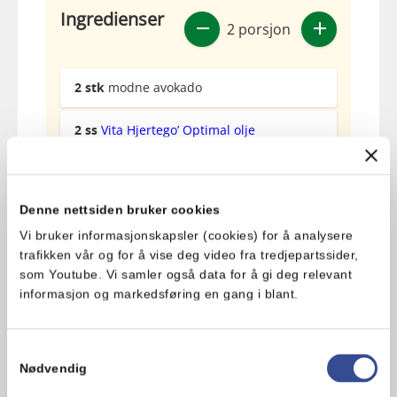
Ingredienser
2 porsjon
2
stk
modne avokado
2
ss
Vita Hjertego’ Optimal olje
1
stk
fersk jalapeño (kan byttes ut med
syltet)
Denne nettsiden bruker cookies
1
fedd
hvitløk
Vi bruker informasjonskapsler (cookies) for å analysere
trafikken vår og for å vise deg video fra tredjepartssider,
0.5
stk
lime
som Youtube. Vi samler også data for å gi deg relevant
informasjon og markedsføring en gang i blant.
0.5
stk
rødløk
Samtykkevalg
1
stk
Fersk koriander
Nødvendig