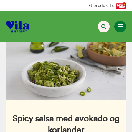
Hopp
Hopp
Et produkt fra
til
til
innhold
hovedinnhold
Spicy salsa med avokado og
koriander