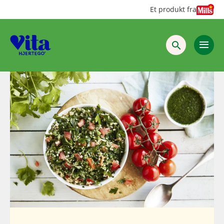
Hopp
Hopp
Et produkt fra
til
til
innhold
hovedinnhold