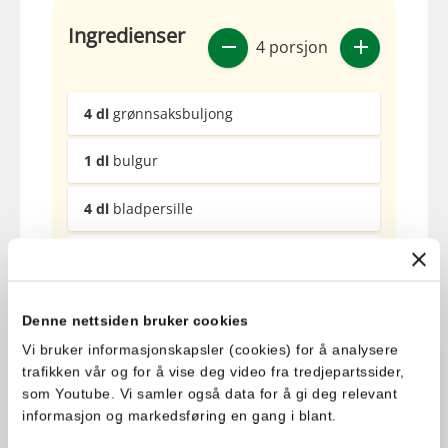
Ingredienser
4 porsjon
4
dl
grønnsaksbuljong
1
dl
bulgur
4
dl
bladpersille
1
dl
mynte
2
stk
tomater
Denne nettsiden bruker cookies
Vi bruker informasjonskapsler (cookies) for å analysere
2
stk
vårløk
trafikken vår og for å vise deg video fra tredjepartssider,
som Youtube. Vi samler også data for å gi deg relevant
2
ss
sitronsaft
informasjon og markedsføring en gang i blant.
2
ss
Vita Hjertego’ Optimal olje