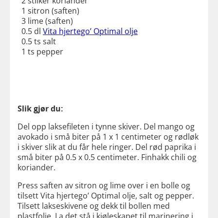
2 stilker koriander
1 sitron (saften)
3 lime (saften)
0.5 dl
Vita hjertego’ Optimal olje
0.5 ts salt
1 ts pepper
Slik gjør du:
Del opp laksefileten i tynne skiver. Del mango og
avokado i små biter på 1 x 1 centimeter og rødløk
i skiver slik at du får hele ringer. Del rød paprika i
små biter på 0.5 x 0.5 centimeter. Finhakk chili og
koriander.
Press saften av sitron og lime over i en bolle og
tilsett Vita hjertego’ Optimal olje, salt og pepper.
Tilsett lakseskivene og dekk til bollen med
plastfolie. La det stå i kjøleskapet til marinering i