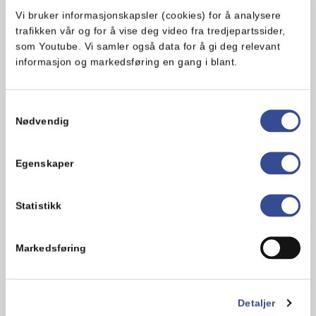
0.5 rødløk
Vi bruker informasjonskapsler (cookies) for å analysere
1 agurk
1 grønn chili
trafikken vår og for å vise deg video fra tredjepartssider,
2 stilker mynte
som Youtube. Vi samler også data for å gi deg relevant
2 lime (saften)
informasjon og markedsføring en gang i blant.
2 sitroner (saften)
0.5 dl
Vita hjertego’ Optimal olje
0.5 ts salt
Samtykkevalg
0.5 ts pepper
Nødvendig
Egenskaper
Slik gjør du:
Statistikk
Del torskefileten i biter på 1 x 1 centimeter. Del
fennikel i tynne skiver, og paprika og rødløk i små
Markedsføring
biter. Del agurken på langs med en ostehøvel slik
at du får lange skiver. Finhakk chili og mynte.
Press saften av sitron og lime over i en bolle og
Detaljer
tilsett Vita hjertego’ Optimal olje, salt og pepper.