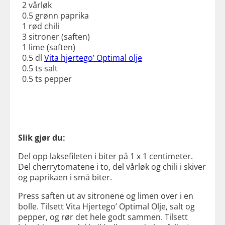
2 vårløk
0.5 grønn paprika
1 rød chili
3 sitroner (saften)
1 lime (saften)
0.5 dl
Vita hjertego’ Optimal olje
0.5 ts salt
0.5 ts pepper
Slik gjør du:
Del opp laksefileten i biter på 1 x 1 centimeter.
Del cherrytomatene i to, del vårløk og chili i skiver
og paprikaen i små biter.
Press saften ut av sitronene og limen over i en
bolle. Tilsett Vita Hjertego’ Optimal Olje, salt og
pepper, og rør det hele godt sammen. Tilsett