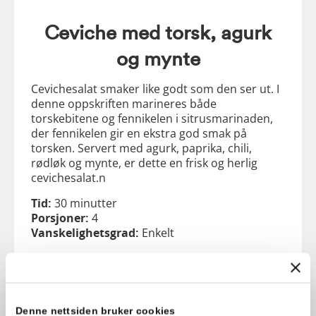
Ceviche med torsk, agurk
og mynte
Cevichesalat smaker like godt som den ser ut. I
denne oppskriften marineres både
torskebitene og fennikelen i sitrusmarinaden,
der fennikelen gir en ekstra god smak på
torsken. Servert med agurk, paprika, chili,
rødløk og mynte, er dette en frisk og herlig
cevichesalat.n
Tid:
30 minutter
Porsjoner:
4
Vanskelighetsgrad:
Enkelt
Dette trenger du:
400 gram torskefilet av god kvalitet
1 fennikel
0.5 grønn paprika
Denne nettsiden bruker cookies