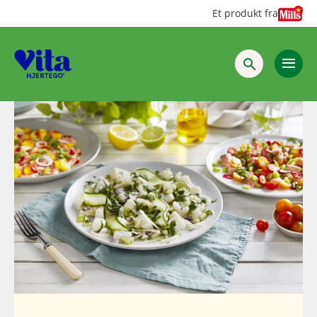
Hopp
Hopp
Et produkt fra
til
til
innhold
hovedinnhold