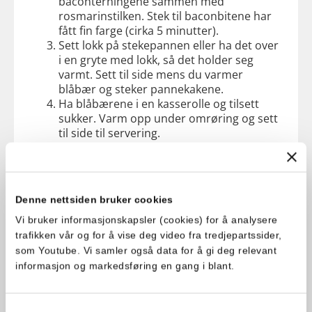
baconterningene sammen med
rosmarinstilken. Stek til baconbitene har
fått fin farge (cirka 5 minutter).
Sett lokk på stekepannen eller ha det over
i en gryte med lokk, så det holder seg
varmt. Sett til side mens du varmer
blåbær og steker pannekakene.
Ha blåbærene i en kasserolle og tilsett
sukker. Varm opp under omrøring og sett
til side til servering.
Fordel sprøstekte baconbiter og lune
blåbær på de nystekte pannekakene og
brett eller rull sammen.
Denne nettsiden bruker cookies
Vi bruker informasjonskapsler (cookies) for å analysere
trafikken vår og for å vise deg video fra tredjepartssider,
som Youtube. Vi samler også data for å gi deg relevant
informasjon og markedsføring en gang i blant.
Samtykkevalg