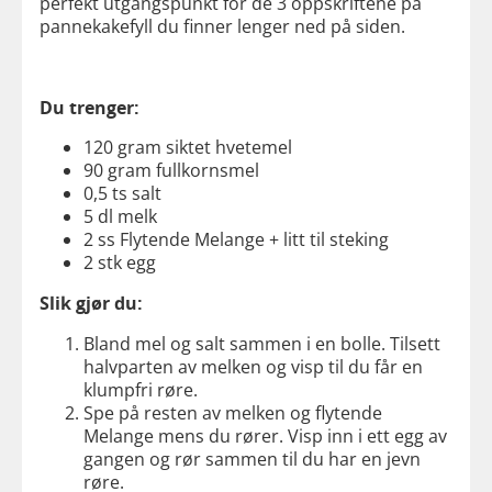
perfekt utgangspunkt for de 3 oppskriftene på
pannekakefyll du finner lenger ned på siden.
Du trenger:
120 gram siktet hvetemel
90 gram fullkornsmel
0,5 ts salt
5 dl melk
2 ss Flytende Melange + litt til steking
2 stk egg
Slik gjør du:
Bland mel og salt sammen i en bolle. Tilsett
halvparten av melken og visp til du får en
klumpfri røre.
Spe på resten av melken og flytende
Melange mens du rører. Visp inn i ett egg av
gangen og rør sammen til du har en jevn
røre.