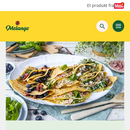
Hopp
Hopp
Et produkt fra
til
til
innhold
hovedinnhold