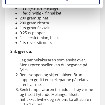
300 gram sjampinjong, i skiver
1 ss Flytende Melange
1 fedd hvitløk, finhakket
200 gram spinat
200 gram ricotta
1 ts grovt flaksalt
0,25 ts pepper
1 ss fersk timian, hakket
1 ts revet sitronskall
Slik gjør du:
Lag pannekakerøren som anvist over.
Mens røren sveller kan du begynne på
fyllet.
Rens soppen og skjær i skiver. Brun
soppen godt i en stekepanne på relativt
sterk varme.
Senk temperaturen til middels høy varme
og tilsett flytende Melange. Tilsett
finhakket hvitløk og rør om. La alt surre i
cirka 1 minutt.