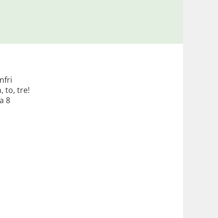
nfri
 to, tre!
a 8