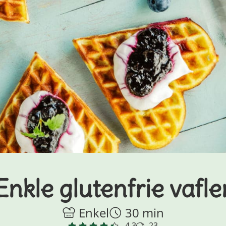
Enkle glutenfrie vafle
Enkel
30 min
4.3
23