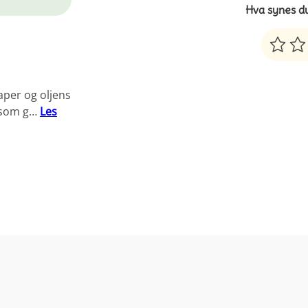
Hva synes d
per og oljens
e som g…
Les