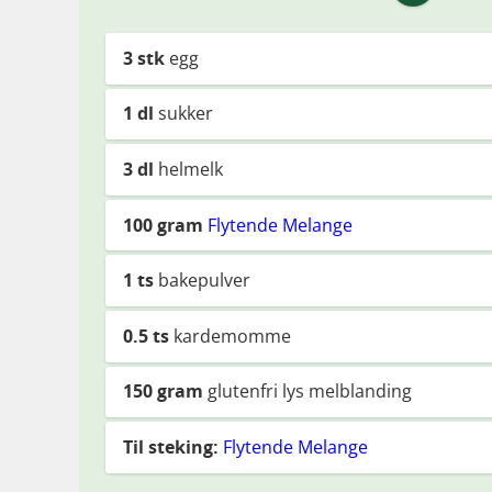
3
stk
egg
1
dl
sukker
3
dl
helmelk
100
gram
Flytende Melange
1
ts
bakepulver
0.5
ts
kardemomme
150
gram
glutenfri lys melblanding
Til steking:
Flytende Melange