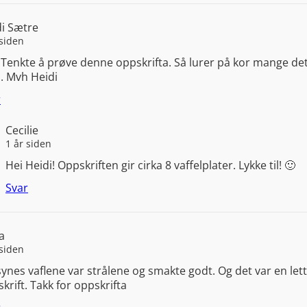
i Sætre
 siden
 Tenkte å prøve denne oppskrifta. Så lurer på kor mange det 
. Mvh Heidi
r
Cecilie
1 år siden
Hei Heidi! Oppskriften gir cirka 8 vaffelplater. Lykke til! 🙂
Svar
a
 siden
synes vaflene var strålene og smakte godt. Og det var en lett
krift. Takk for oppskrifta