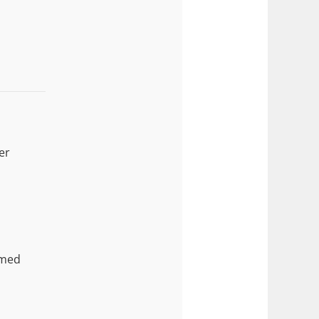
er
 med