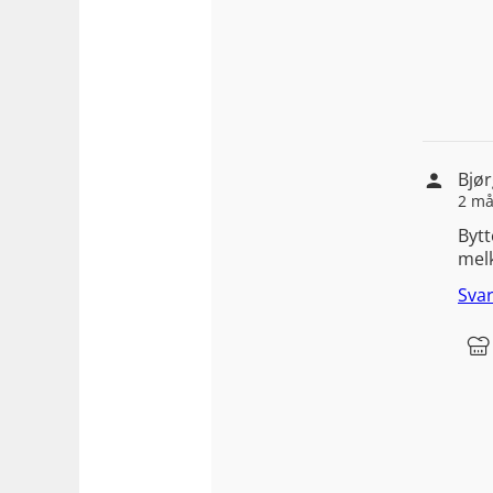
Bjø
2 må
Byt
melk
Sva