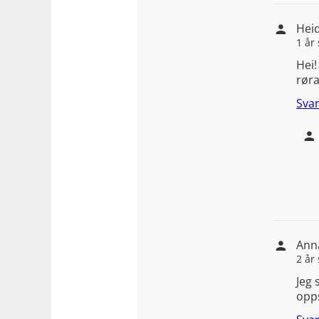
Heid
1 år
Hei!
røra
Sva
Ann
2 år
Jeg 
opps