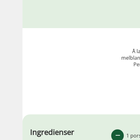
Å l
melbland
Pe
Ingredienser
1 por