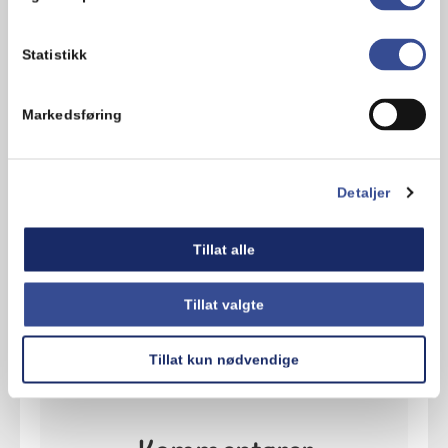
3. Knus Oreokjeks og fordel kjeksene på
”anleggsplassen” og på lastebilen. Pynt
gjerne også med flagg eller
Statistikk
anleggskjegler.
Markedsføring
Hva synes du om oppskriften?
Detaljer
Tillat alle
Tillat valgte
Tillat kun nødvendige