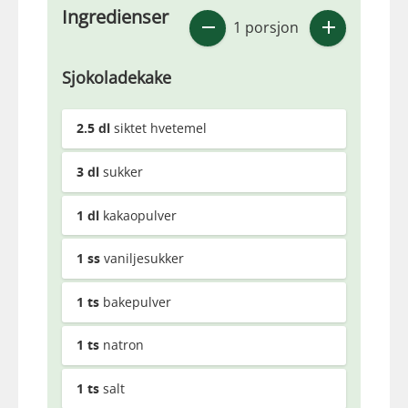
Ingredienser
1 porsjon
Sjokoladekake
2.5
dl
siktet hvetemel
3
dl
sukker
1
dl
kakaopulver
1
ss
vaniljesukker
1
ts
bakepulver
1
ts
natron
1
ts
salt