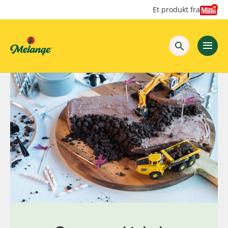
Hopp
Hopp
Et produkt fra
til
til
innhold
hovedinnhold