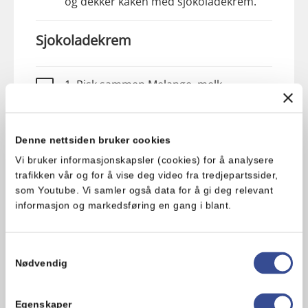
og dekker kaken med sjokoladekrem.
Sjokoladekrem
1. Pisk sammen Melange, melk,
kakaopulver, vaniljesukker og melis i en
kjøkkenmaskin, til du har en glatt og
luftig krem.
Denne nettsiden bruker cookies
Vi bruker informasjonskapsler (cookies) for å analysere
Pynt
trafikken vår og for å vise deg video fra tredjepartssider,
som Youtube. Vi samler også data for å gi deg relevant
informasjon og markedsføring en gang i blant.
1. Skjær av et stykke på det ene hjørnet
og legg det oppå kaken, i motsatt
hjørne.
Samtykkevalg
Nødvendig
2. Dekk til kaken med sjokoladekrem.
Egenskaper