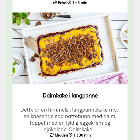
Enkel
1 t 5 min
Daimkake i langpanne
Dette er en himmelsk langpannekake med
en knasende god nøttebunn med daim,
toppet med en fyldig eggekrem og
sjokolade. Daimkake…
Middels
1 t 30 min