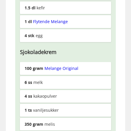
1.5
dl
kefir
1
dl
Flytende Melange
4
stk
egg
Sjokoladekrem
100
gram
Melange Original
6
ss
melk
4
ss
kakaopulver
1
ts
vaniljesukker
350
gram
melis