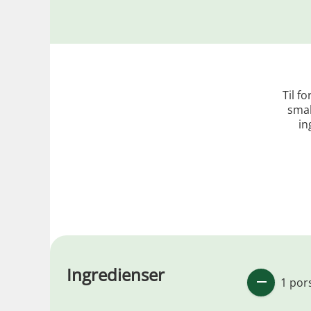
Til f
smak
in
Ingredienser
1 por