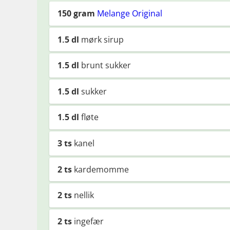
150
gram
Melange Original
1.5
dl
mørk sirup
1.5
dl
brunt sukker
1.5
dl
sukker
1.5
dl
fløte
3
ts
kanel
2
ts
kardemomme
2
ts
nellik
2
ts
ingefær