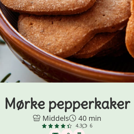
Mørke pepperkaker
Middels
40 min
4.3
6