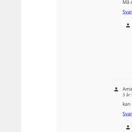
Må d
Sva
Ami
3 år
kan 
Sva