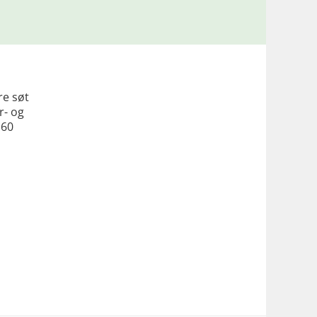
re søt
r- og
 60