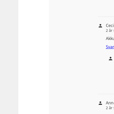
Ceci
2 år
Akku
Sva
Ann-
2 år