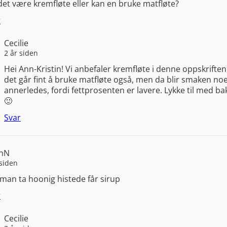
et være kremfløte eller kan en bruke matfløte?
r
Cecilie
2 år siden
Hei Ann-Kristin! Vi anbefaler kremfløte i denne oppskrifte
det går fint å bruke matfløte også, men da blir smaken no
annerledes, fordi fettprosenten er lavere. Lykke til med b
🙂
Svar
nN
 siden
man ta hoonig histede får sirup
r
Cecilie