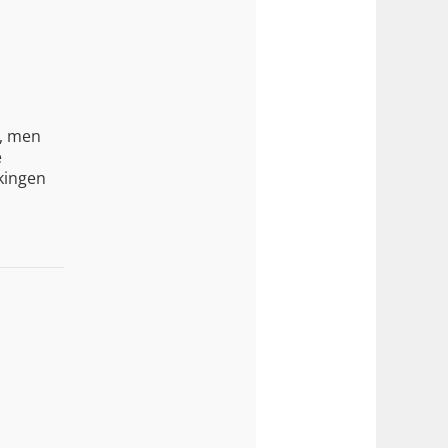
n, men
e
akingen