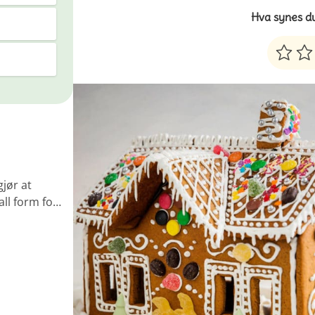
Hva synes d
jør at
 all form fo…