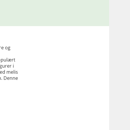
re og
opulært
gurer i
med melis
n. Denne