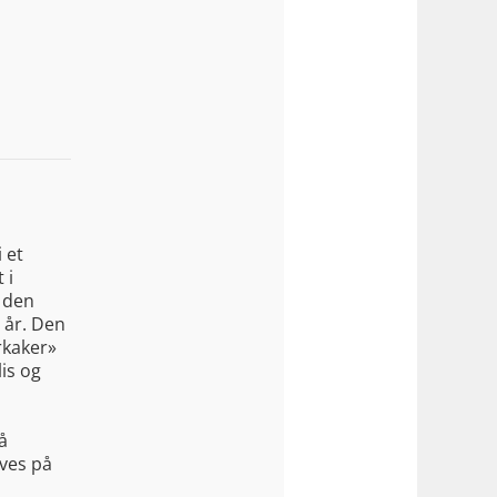
 et
 i
t den
 år. Den
rkaker»
is og
å
ves på