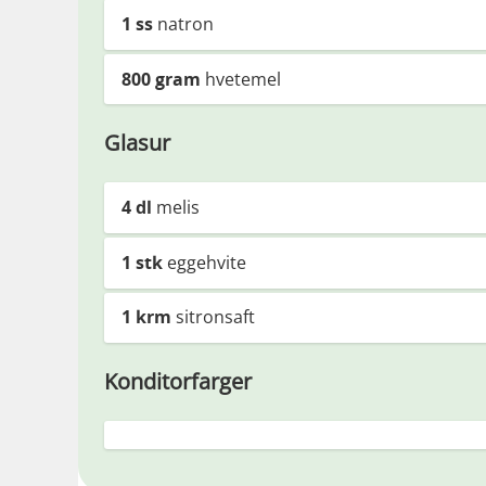
1
ss
natron
800
gram
hvetemel
Glasur
4
dl
melis
1
stk
eggehvite
1
krm
sitronsaft
Konditorfarger