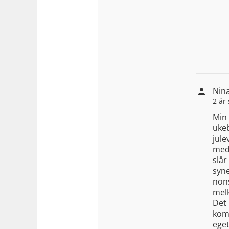
Nin
2 år
Min 
ukeb
jule
med 
slår
syne
non
melk
Det 
komf
eget