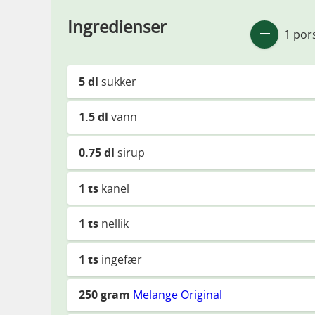
Ingredienser
1 por
5
dl
sukker
1.5
dl
vann
0.75
dl
sirup
1
ts
kanel
1
ts
nellik
1
ts
ingefær
250
gram
Melange Original