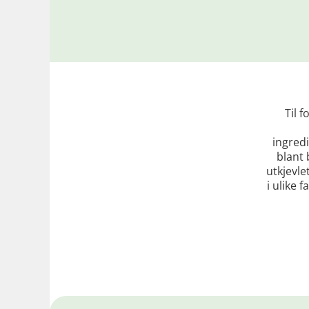
Til 
ingred
blant 
utkjevle
i ulike