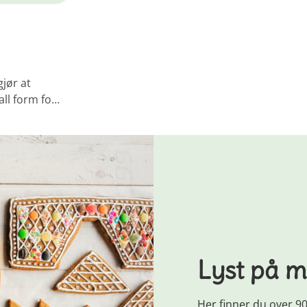
jør at
 all form fo…
Lyst på m
Her finner du over 90