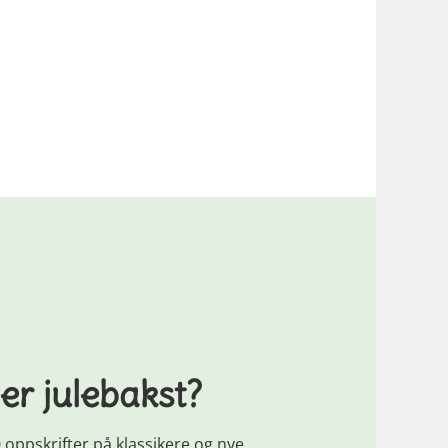
er julebakst?
 oppskrifter på klassikere og nye