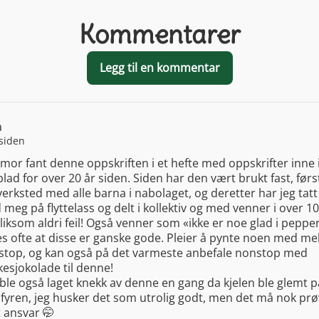
Kommentarer
Legg til en kommentar
a
 siden
mor fant denne oppskriften i et hefte med oppskrifter inne i
lad for over 20 år siden. Siden har den vært brukt fast, først
verksted med alle barna i nabolaget, og deretter har jeg tat
meg på flyttelass og delt i kollektiv og med venner i over 10
 liksom aldri feil! Også venner som «ikke er noe glad i peppe
s ofte at disse er ganske gode. Pleier å pynte noen med mel
stop, og kan også på det varmeste anbefale nonstop med
esjokolade til denne!
ble også laget knekk av denne en gang da kjelen ble glemt p
yren, jeg husker det som utrolig godt, men det må nok prø
 ansvar 🤭