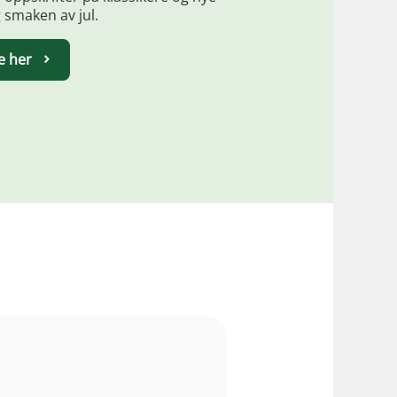
 smaken av jul.
e her