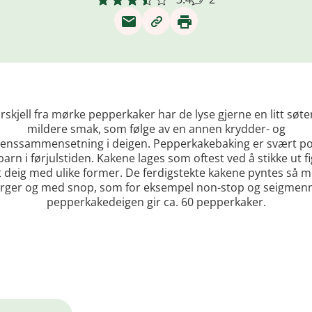
forskjell fra mørke pepperkaker har de lyse gjerne en litt søte
mildere smak, som følge av en annen krydder- og
ienssammensetning i deigen. Pepperkakebaking er svært p
barn i førjulstiden. Kakene lages som oftest ved å stikke ut fi
t deig med ulike former. De ferdigstekte kakene pyntes så 
 farger og med snop, som for eksempel non-stop og seigmen
pepperkakedeigen gir ca. 60 pepperkaker.