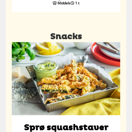
Middels
1 t
Snacks
Sprø squashstaver