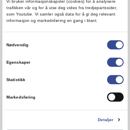
Vi bruker informasjonskapsler (cookies) for å analysere
trafikken vår og for å vise deg video fra tredjepartssider,
som Youtube. Vi samler også data for å gi deg relevant
informasjon og markedsføring en gang i blant.
Samtykkevalg
Nødvendig
Egenskaper
Sandwich med sopp
Statistikk
En enkel og smakfull sandwich som passer
like godt til både lunsj og middag. Soppen
bidrar med masse deilig umamismak…
Markedsføring
Enkel
20 min
Detaljer