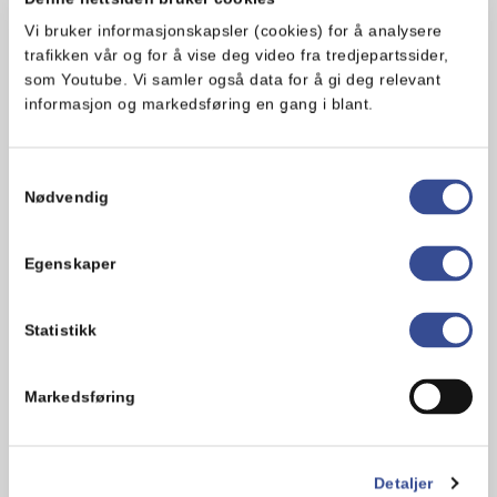
Vi bruker informasjonskapsler (cookies) for å analysere
Bakt potet kan lages både i ovn og på grillen, og
trafikken vår og for å vise deg video fra tredjepartssider,
kan varieres med ulike typer fyll. Her har vi…
som Youtube. Vi samler også data for å gi deg relevant
Enkel
1 t 30 min
informasjon og markedsføring en gang i blant.
Samtykkevalg
Nødvendig
Egenskaper
Statistikk
Markedsføring
Bakt potet med tacofyll
Detaljer