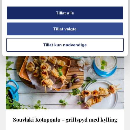
Bakt potet er en populær klassiker som er enkel
å lage. Her har vi fylt de bakte potetene med
Tillat alle
klassisk…
Enkel
1 t 30 min
Tillat valgte
Tillat kun nødvendige
Souvlaki Kotopoulo – grillspyd med kylling