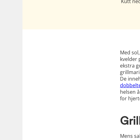
Kutt ned
Med sol,
kvelder 
ekstra g
grillmar
De inneh
dobbelt
helsen å
for hjer
Gri
Mens sal