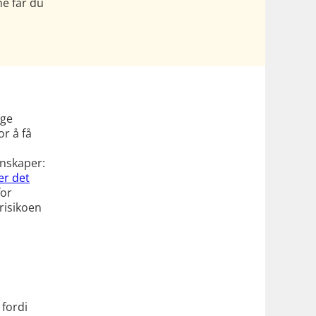
ne får du
nge
or å få
enskaper:
er det
for
risikoen
 fordi