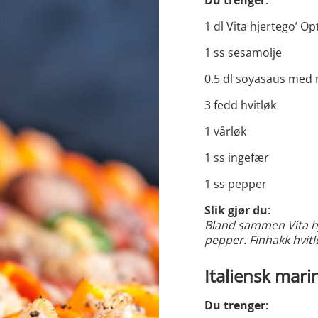
Du trenger:
1 dl Vita hjertego’ Op
1 ss sesamolje
0.5 dl soyasaus med 
3 fedd hvitløk
1 vårløk
1 ss ingefær
1 ss pepper
Slik gjør du:
Bland sammen Vita hj
pepper. Finhakk hvitlø
Italiensk mari
Du trenger: