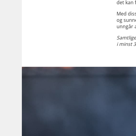
det kan 
Med diss
og sunne
unngår a
Samtlige 
i minst 