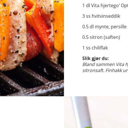
1 dl Vita hjertego’ Op
3 ss hvitvinseddik
0.5 dl mynte, persill
0.5 sitron (saften)
1 ss chiliflak
Slik gjør du:
Bland sammen Vita hj
sitronsaft. Finhakk 