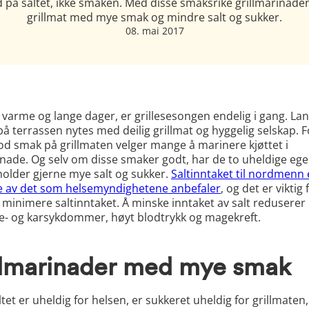
 på saltet, ikke smaken. Med disse smaksrike grillmarinade
grillmat med mye smak og mindre salt og sukker.
08. mai 2017
 varme og lange dager, er grillesesongen endelig i gang. La
på terrassen nytes med deilig grillmat og hyggelig selskap. F
od smak på grillmaten velger mange å marinere kjøttet i
inade. Og selv om disse smaker godt, har de to uheldige eg
older gjerne mye salt og sukker.
Saltinntaket til nordmenn 
e av det som helsemyndighetene anbefaler
, og det er viktig 
 minimere saltinntaket. Å minske inntaket av salt reduserer 
te- og karsykdommer, høyt blodtrykk og magekreft.
llmarinader med mye smak
tet er uheldig for helsen, er sukkeret uheldig for grillmaten,