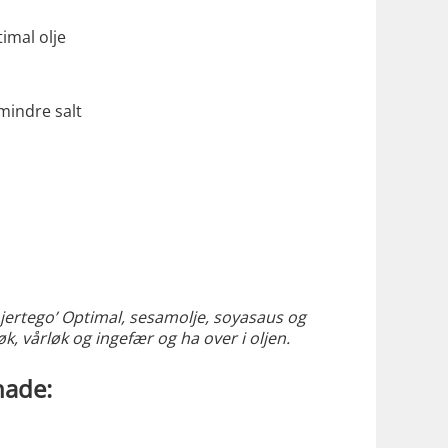
timal olje
mindre salt
ertego’ Optimal, sesamolje, soyasaus og
k, vårløk og ingefær og ha over i oljen.
nade: