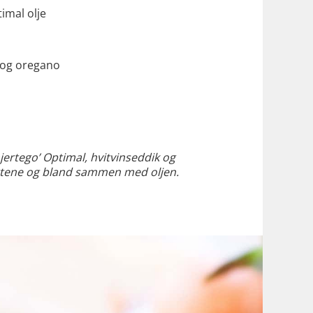
timal olje
e og oregano
ertego’ Optimal, hvitvinseddik og
urtene og bland sammen med oljen.