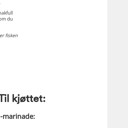
.
makfull
som du
er fisken
Til kjøttet:
-marinade: