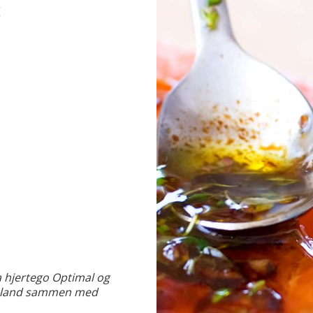
:
a hjertego Optimal og
g bland sammen med