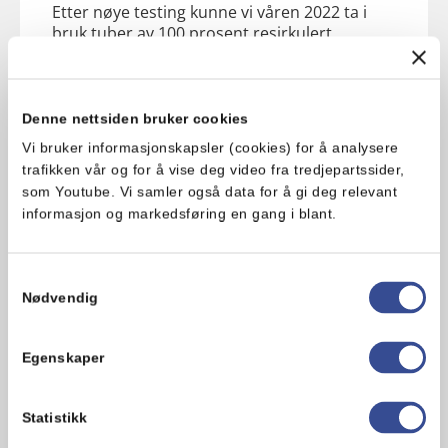
Etter nøye testing kunne vi våren 2022 ta i
bruk tuber av 100 prosent resirkulert
aluminium. Det betyr redusert klimaavtrykk
for 21 millioner tuber i året.
Les mer om våre
nye tuber her.
Denne nettsiden bruker cookies
Vi bruker informasjonskapsler (cookies) for å analysere
trafikken vår og for å vise deg video fra tredjepartssider,
som Youtube. Vi samler også data for å gi deg relevant
informasjon og markedsføring en gang i blant.
Samtykkevalg
Nødvendig
Vi ønsker også å inspirerende andre og har
derfor laget informasjonsfilmer sammen
med Grønt Punkt Norge om hvordan
Egenskaper
emballasjer kan kildesorteres etter bruk.
Statistikk
Kildesortering etter bruk