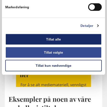
Markedsføring
Husk:
Spis opp
Brett eller skrap
Detaljer
Kildesorter
Tillat alle
Tillat valgte
Det skulle vært en video
Tillat kun nødvendige
her
For å se alt mediemateriell, vennligst
tillat cookies
Eksempler på noen av våre