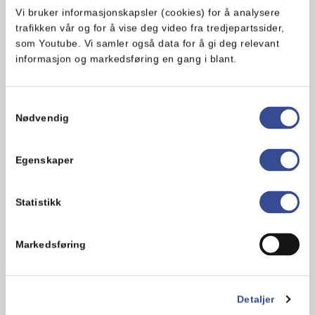
Lefser med kanelfyll
Vi bruker informasjonskapsler (cookies) for å analysere
trafikken vår og for å vise deg video fra tredjepartssider,
Lefser er norsk tradisjonsmat på sitt
som Youtube. Vi samler også data for å gi deg relevant
beste, og før i tiden hadde gjerne hver
informasjon og markedsføring en gang i blant.
bestemor sin egen oppskrift. Har du…
Enkel
45 min
Samtykkevalg
Nødvendig
Egenskaper
Statistikk
Markedsføring
Lussekatter
Detaljer