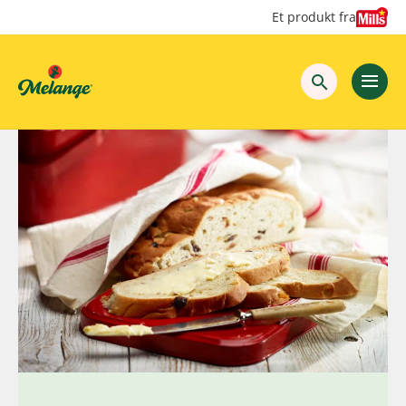
Hopp
Hopp
Et produkt fra
til
til
innhold
hovedinnhold