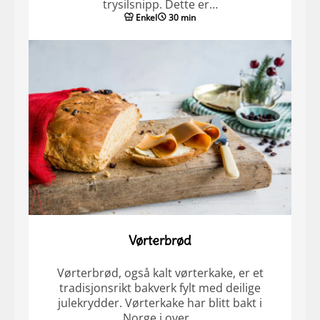
trysilsnipp. Dette er…
Enkel
30 min
Vørterbrød
Vørterbrød, også kalt vørterkake, er et
tradisjonsrikt bakverk fylt med deilige
julekrydder. Vørterkake har blitt bakt i
Norge i over…