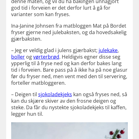
denne måten, og vil du ha bakingen unnagjort
god tid i forveien er det derfor lurt å gå for
varianter som kan fryses.
Ina-Janine Johnsen fra matbloggen Mat på Bordet
fryser gjerne ned julebaksten, og da hovedsakelig
gjærbaksten.
– Jeg er veldig glad i julens gjærbakst;
julekake
,
boller
og
vørterbrød
. Heldigvis egner disse seg
ypperlig til å fryse ned og kan derfor bakes lang
tid i forveien. Bare pass på å ikke ha på noe glasur
før du fryser ned, men vent med den til servering,
forteller matbloggeren.
– Deigen til
sjokoladekjeks
kan også fryses ned, så
kan du skjære skiver av den frosne deigen og
steke. Da får du nystekte sjokoladekjeks til kaffen,
legger hun til.