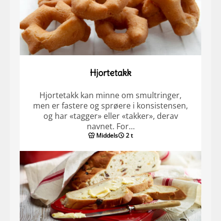
Hjortetakk
Hjortetakk kan minne om smultringer,
men er fastere og sprøere i konsistensen,
og har «tagger» eller «takker», derav
navnet. For…
Middels
2 t