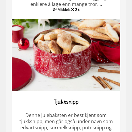
enklere å lage enn mange tror.…
Middels
2 t
Tjukksnipp
Denne julebaksten er best kjent som
tjukksnipp, men går også under navn som
edvartsnipp, surmelksnipp, putesnipp og