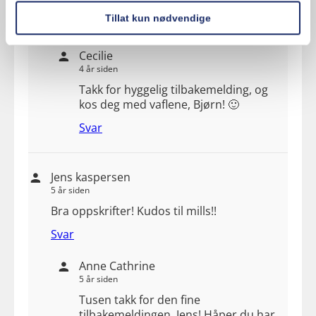
Kjempegode vafler.🙂🙂
Tillat kun nødvendige
Svar
Cecilie
4 år siden
Takk for hyggelig tilbakemelding, og
kos deg med vaflene, Bjørn! 🙂
Svar
Jens kaspersen
5 år siden
Bra oppskrifter! Kudos til mills!!
Svar
Anne Cathrine
5 år siden
Tusen takk for den fine
tilbakemeldingen, Jens! Håper du har