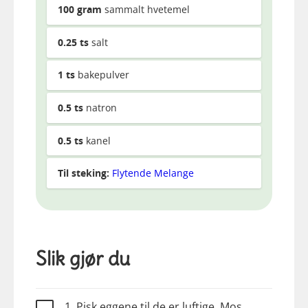
100
gram
sammalt hvetemel
0.25
ts
salt
1
ts
bakepulver
0.5
ts
natron
0.5
ts
kanel
Til steking:
Flytende Melange
Slik gjør du
1. Pisk eggene til de er luftige. Mos