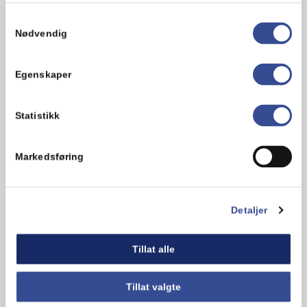
Samtykkevalg
Nødvendig
Jonnad
1 år siden
Egenskaper
God vaffler
Svar
Statistikk
Cecilie
1 år siden
Markedsføring
Så koselig å høre at du liker
bananvaflene, Jonnad! Takk for det, og
lykke til med matlagingen 🙂
Detaljer
Svar
Tillat alle
Bjørn Eide
Tillat valgte
4 år siden