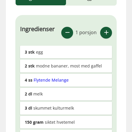
Ingredienser
1 porsjon
3
stk
egg
2
stk
modne bananer, most med gaffel
4
ss
Flytende Melange
2
dl
melk
3
dl
skummet kulturmelk
150
gram
siktet hvetemel