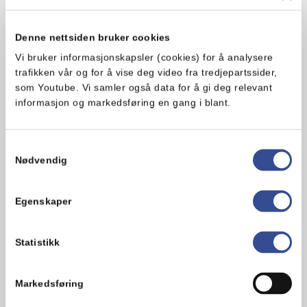
bringebærgele, likør, nougat,
lakrissaus eller andre ting du er
Denne nettsiden bruker cookies
glad i.
Vi bruker informasjonskapsler (cookies) for å analysere
trafikken vår og for å vise deg video fra tredjepartssider,
Marsipankuler:
som Youtube. Vi samler også data for å gi deg relevant
informasjon og markedsføring en gang i blant.
1. Rull marsipanen til små kuler på cirka
2 centimeter i diameter.
Samtykkevalg
Nødvendig
2. Fyll en kjele 1/3 med vann og kok opp.
Senk varmen til middels lav og legg en
Egenskaper
bolle i egnet størrelse over kjelen slik at
du får vannbad.
Statistikk
3. Smelt sjokolade og Delfia i bollen
under omrøring.
Markedsføring