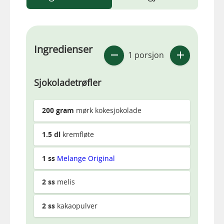
Ingredienser
1 porsjon
Sjokoladetrøfler
200
gram
mørk kokesjokolade
1.5
dl
kremfløte
1
ss
Melange Original
2
ss
melis
2
ss
kakaopulver