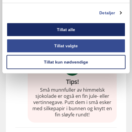
4. Dypp marsipankulene i sjokoladen og
legg dem på et bakepapir. Dryss over
Detaljer
tørkede bringebær eller
hasselnøttkrokan før sjokoladen
stivner. Sett marsipankulene i
Tillat alle
kjøleskapet frem til servering eller i
minst 30 minutter.
Tillat valgte
Tillat kun nødvendige
Tips!
Små munnfuller av himmelsk
sjokolade er også en fin jule- eller
vertinnegave. Putt dem i små esker
med silkepapir i bunnen og knytt en
fin sløyfe rundt!