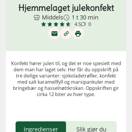
Hjemmelaget julekonfekt
Middels
1 t 30 min
4.5
0
Konfekt hører julen til, og det er noe spesielt med
dem man har laget selv. Her får du oppskrift på
tre deilige varianter: sjokoladetrøfler, konfekt
med salt karamellfyll og marsipankuler med
bringebær og hasselnøttkrokan. Oppskriften gir
cirka 12 biter av hver type.
Ingredienser
Slik gjør du