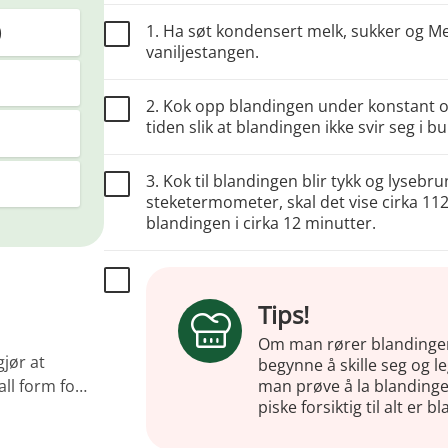
1. Ha søt kondensert melk, sukker og Mel
)
vaniljestangen.
2. Kok opp blandingen under konstant om
tiden slik at blandingen ikke svir seg i b
3. Kok til blandingen blir tykk og lysebr
steketermometer, skal det vise cirka 1
blandingen i cirka 12 minutter.
Tips!
Om man rører blandingen 
jør at
begynne å skille seg og l
man prøve å la blandingen 
 all form fo…
piske forsiktig til alt er