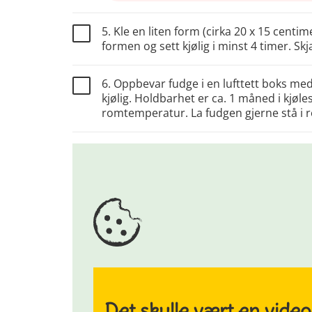
5. Kle en liten form (cirka 20 x 15 cent
formen og sett kjølig i minst 4 timer. Sk
6. Oppbevar fudge i en lufttett boks me
kjølig. Holdbarhet er ca. 1 måned i kjøles
romtemperatur. La fudgen gjerne stå i 
Det skulle vært en video