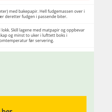
imeter) med bakepapir. Hell fudgemassen over i
jær deretter fudgen i passende biter.
d lokk. Skill lagene med matpapir og oppbevar
kap og minst to uker i lufttett boks i
romtemperatur før servering.
 her