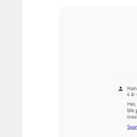
Han
6 år
Hei,
ble 
tres
Sva