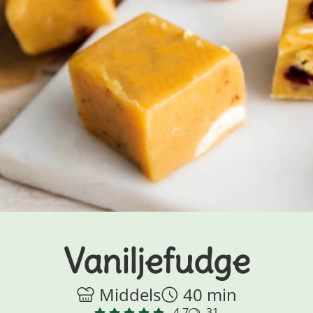
Vaniljefudge
Middels
40 min
4.7
31