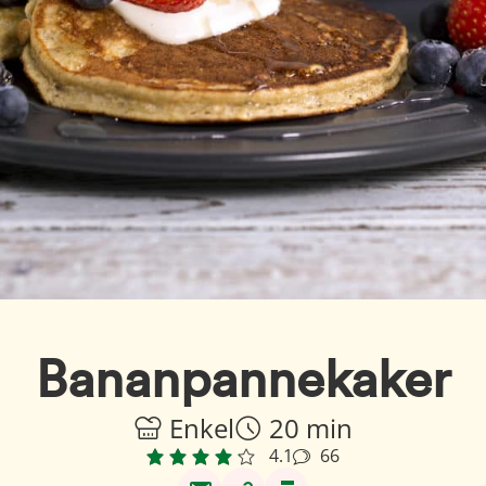
Bananpannekaker
Enkel
20 min
4.1
66