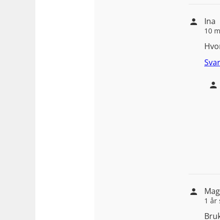
Ina
10 m
Hvo
Sva
Mag
1 år
Bru