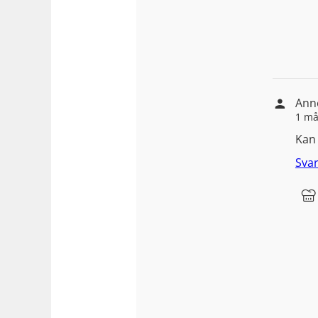
Ann
1 må
Kan
Sva