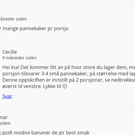
åneder siden
r mange pannekaker pr porsjo
r
Cecilie
9 måneder siden
Hei Ina! Det kommer litt an på hvor store du lager dem, m
porsjon tilsvarer 3-4 små pannekaker, på størrelse med la
Denne oppskriften er innstilt på 2 porsjoner, se nedtrek
øverst til venstre. Lykke til 🙂
Svar
nar
 siden
k godt modne bananer de gir best smak