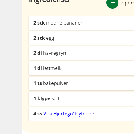
2 por
2
stk
modne bananer
2
stk
egg
2
dl
havregryn
1
dl
lettmelk
1
ts
bakepulver
1
klype
salt
4
ss
Vita Hjertego’ Flytende