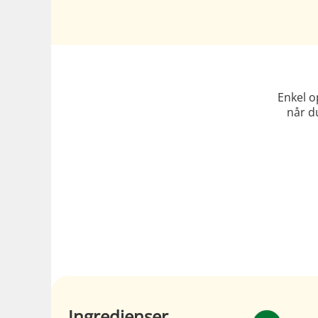
Enkel o
når d
Ingredienser