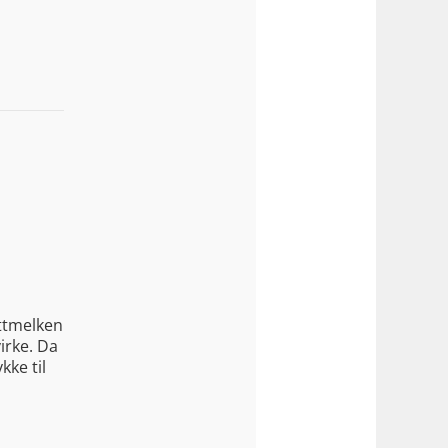
ettmelken
virke. Da
kke til