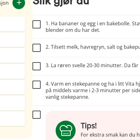
Slik gjør du
sjon
1. Ha bananer og egg i en bakebolle. Sta
blender om du har det.
2. Tilsett melk, havregryn, salt og bakep
3. La røren svelle 20-30 minutter. Da få
4. Varm en stekepanne og ha i litt Vita 
på middels varme i 2-3 minutter per si
vanlig stekepanne.
Tips!
For ekstra smak kan du h