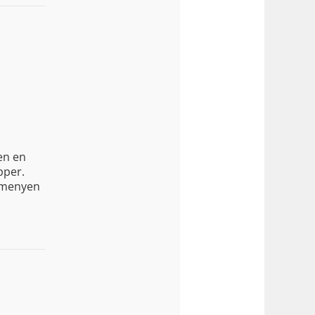
en en
pper.
ksmenyen