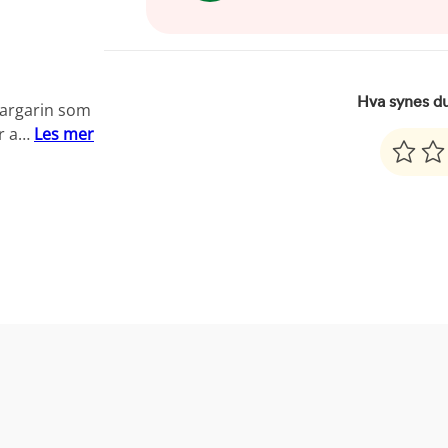
Hva synes d
margarin som
er a…
Les mer