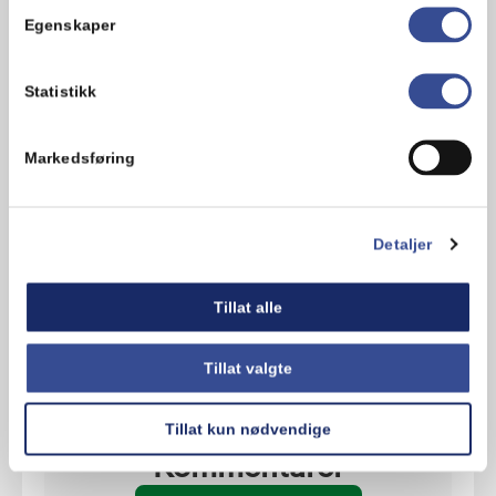
du merker at du begynner å bli
Egenskaper
sulten.
Statistikk
Hva synes du om oppskriften?
Markedsføring
Detaljer
Tillat alle
Tillat valgte
Tillat kun nødvendige
Kommentarer