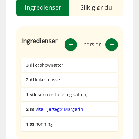
Ingredienser
Slik gjør du
Ingredienser
1 porsjon
3
dl
cashewnøtter
2
dl
kokosmasse
1
stk
sitron (skallet og saften)
2
ss
Vita Hjertego’ Margarin
1
ss
honning