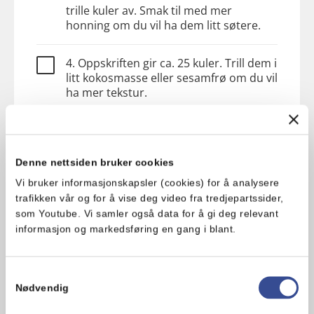
trille kuler av. Smak til med mer
honning om du vil ha dem litt søtere.
4. Oppskriften gir ca. 25 kuler. Trill dem i
litt kokosmasse eller sesamfrø om du vil
ha mer tekstur.
5. Oppbevares i fryseren eller i
kjøleskapet i en lufttett boks. I
kjøleskapet holder de seg i ca. 1 uke.
Denne nettsiden bruker cookies
Vi bruker informasjonskapsler (cookies) for å analysere
trafikken vår og for å vise deg video fra tredjepartssider,
som Youtube. Vi samler også data for å gi deg relevant
informasjon og markedsføring en gang i blant.
Tips!
Ha med noen i en liten boks i veska
Samtykkevalg
Nødvendig
på jobb, snacks å spise på vei hjem
fra jobb når blodsukkeret er lavt og