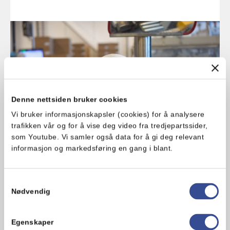
Denne nettsiden bruker cookies
Vi bruker informasjonskapsler (cookies) for å analysere
trafikken vår og for å vise deg video fra tredjepartssider,
som Youtube. Vi samler også data for å gi deg relevant
informasjon og markedsføring en gang i blant.
Samtykkevalg
God mat skal bli spist
Nødvendig
Vi har jobbet aktivt for at mer av det vi
produserer kan bli spist av mennesker, selv om
Egenskaper