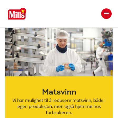
Hopp
Hopp
til
til
innhold
hovedinnhold
Matsvinn
Vi har mulighet til å redusere matsvinn, både i
egen produksjon, men også hjemme hos
forbrukeren.