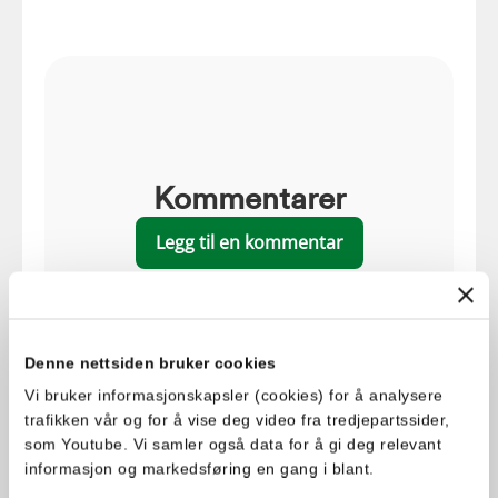
Kommentarer
Legg til en kommentar
Monika
11 måneder siden
Denne nettsiden bruker cookies
Perfekte på bålpanna ute
Vi bruker informasjonskapsler (cookies) for å analysere
trafikken vår og for å vise deg video fra tredjepartssider,
Svar
som Youtube. Vi samler også data for å gi deg relevant
informasjon og markedsføring en gang i blant.
Cecilie
11 måneder siden