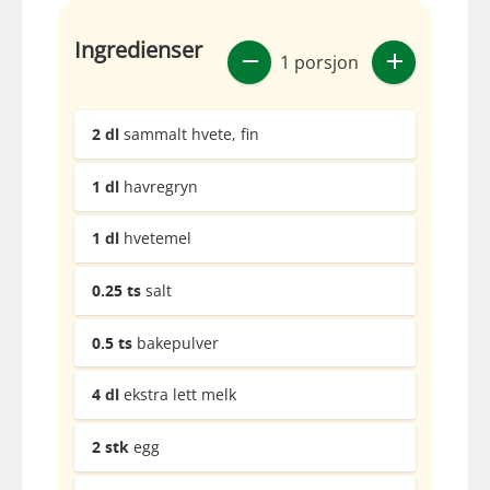
Ingredienser
1 porsjon
2
dl
sammalt hvete, fin
1
dl
havregryn
1
dl
hvetemel
0.25
ts
salt
0.5
ts
bakepulver
4
dl
ekstra lett melk
2
stk
egg