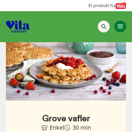
Hopp
Hopp
Et produkt fra
til
til
innhold
hovedinnhold
Grove vafler
Enkel
30 min