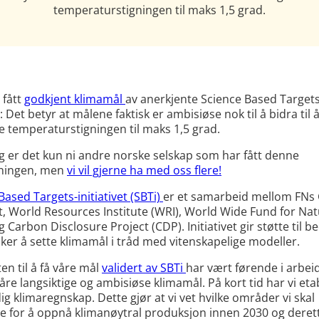
temperaturstigningen til maks 1,5 grad.
 fått
godkjent klimamål
av anerkjente Science Based Target
e: Det betyr at målene faktisk er ambisiøse nok til å bidra til 
 temperaturstigningen til maks 1,5 grad.
g er det kun ni andre norske selskap som har fått denne
ningen, men
vi vil gjerne ha med oss flere!
Based Targets-initiativet (SBTi)
er et samarbeid mellom FNs 
 World Resources Institute (WRI), World Wide Fund for Na
 Carbon Disclosure Project (CDP). Initiativet gir støtte til be
er å sette klimamål i tråd med vitenskapelige modeller.
en til å få våre mål
validert av SBTi
har vært førende i arbe
våre langsiktige og ambisiøse klimamål. På kort tid har vi eta
dig klimaregnskap. Dette gjør at vi vet hvilke områder vi skal
re for å oppnå klimanøytral produksjon innen 2030 og deret