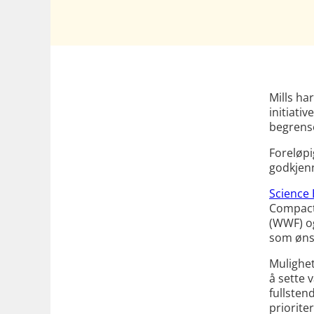
Mills har
initiativ
begrense
Foreløpi
godkjen
Science 
Compact,
(WWF) og
som ønsk
Mulighet
å sette 
fullsten
priorite