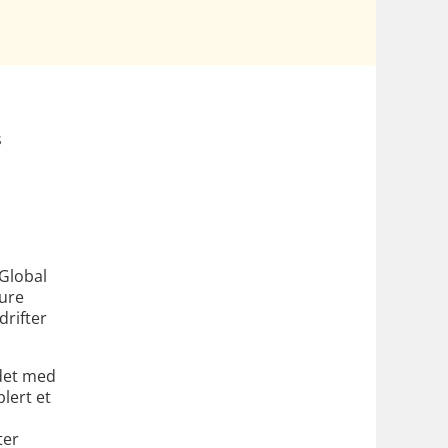
s
å
Global
ture
drifter
idet med
blert et
ter