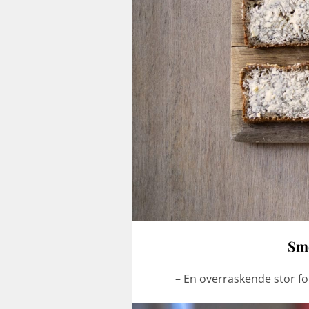
Smø
– En overraskende stor for