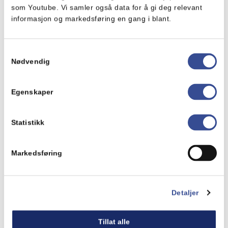
​Vår virksomhet er forpliktet til følgende avtaler:​
som Youtube. Vi samler også data for å gi deg relevant
informasjon og markedsføring en gang i blant.
Margarinoverenskomsten nr 152​
Mat- og drikkeoverenskomsten nr 512​
YS Salgsfunksjonærer Negotia​
Samtykkevalg
Forbundet for Ledelse og Teknikk nr 198​
Nødvendig
Følgende fagforeninger er aktive i
Egenskaper
virksomheten:​
NNN Fredrikstad og Drammen​
Statistikk
FLT Fredrikstad​
Negotia Ytre Salg
Markedsføring
Detaljer
Tillat alle