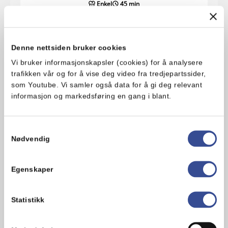
Enkel
45 min
Denne nettsiden bruker cookies
Vi bruker informasjonskapsler (cookies) for å analysere
trafikken vår og for å vise deg video fra tredjepartssider,
som Youtube. Vi samler også data for å gi deg relevant
informasjon og markedsføring en gang i blant.
Samtykkevalg
Nødvendig
Frokostpannekaker med salt og søt
Egenskaper
topping
Frokostpannekaker er perfekt når du vil
Statistikk
kose deg litt ekstra eller gjør stas på
frokosten. Her finner du forslag til…
Enkel
40 min