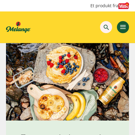
Hopp
Hopp
Et produkt fra
til
til
innhold
hovedinnhold