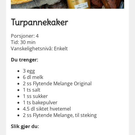
Turpannekaker
Porsjoner: 4
Tid: 30 min
Vanskelighetsnivå: Enkelt
Du trenger:
3 egg
6 dl melk
2 ss Flytende Melange Original
1 ts salt
1 ss sukker
1 ts bakepulver
4.5 dl siktet hvetemel
2 ss Flytende Melange, til steking
Slik gjør du: