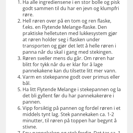
Ha alle ingrediensene i en stor bolle og pisk
godt sammen til du har en jevn og klumpfri
røre.
Hell røren over på en tom og ren flaske,
f.eks. en Flytende Melange-flaske. Den
praktiske helletuten med lukkesystem gjør
at røren holder seg i flasken under
transporten og gjør det lett å helle røren i
panna når du skal i gang med stekingen.
Røren sveller mens du går. Om røren har
blitt for tykk når du er klar for å lage
pannekakene kan du tilsette litt mer vann.
Varm en stekepanne godt over primus eller
bål.
Ha litt Flytende Melange i stekepannen og la
det bli gyllent før du har pannekakerøre i
pannen.
Vipp forsiktig på pannen og fordel røren i et
middels tynt lag. Stek pannekaken ca. 1-2
minutter, til røren på toppen har begynt å
stivne.