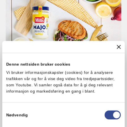
Denne nettsiden bruker cookies
Vi bruker informasjonskapsler (cookies) for å analysere
Sandwich med sopp
trafikken vår og for å vise deg video fra tredjepartssider,
som Youtube. Vi samler også data for å gi deg relevant
informasjon og markedsføring en gang i blant.
En enkel og smakfull sandwich som passer like
godt til både lunsj og middag. Soppen bidrar
med masse deilig umamismak…
Samtykkevalg
Enkel
20 min
Nødvendig