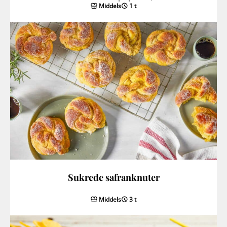
Middels
1 t
Sukrede safranknuter
Middels
3 t