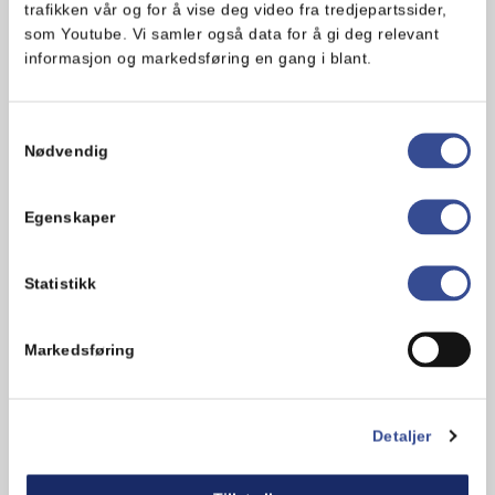
trafikken vår og for å vise deg video fra tredjepartssider,
som Youtube. Vi samler også data for å gi deg relevant
informasjon og markedsføring en gang i blant.
Samtykkevalg
Nødvendig
Sjokoladekake uten egg i langpanne
Egenskaper
Denne enkle sjokoladekaken uten egg er
saftig og enkel å røre sammen. Perfekt å
Statistikk
lage til store og små anledninger…
Enkel
1 t
Markedsføring
Detaljer