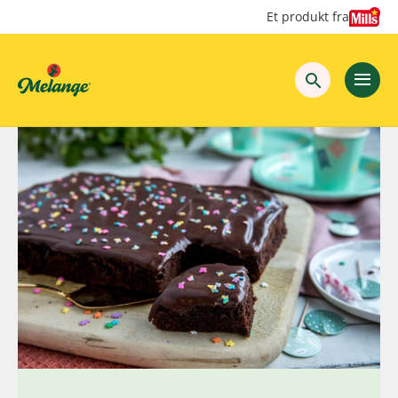
Hopp
Hopp
Et produkt fra
til
til
innhold
hovedinnhold