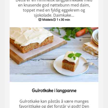
Dette er en himmelsk langpannekake med
en knasende god nøttebunn med daim,
toppet med en fyldig eggekrem og
sjokolade. Daimkake…
Middels
1 t 30 min
Gulrotkake i langpanne
Gulrotkake kan påstås å være manges
favorittkake og det forstår vi godt! Den