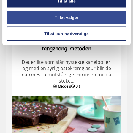
Tillat alle
Tillat valgte
Tillat kun nødvendige
Kanelboller i langpanne bakt med
tangzhong-metoden
Det er lite som slår nystekte kanelboller,
og med en syrlig ostekremglasur blir de
nærmest uimotståelige. Fordelen med å
steke…
Middels
3 t